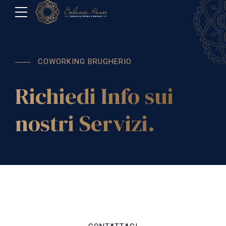
COWORKING BRUGHERIO
Richiedi Info sui
nostri Servizi.