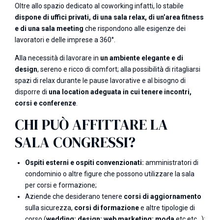
Oltre allo spazio dedicato al coworking infatti, lo stabile
dispone di uffici privati, di una sala relax, di un’area fitness
e di una sala meeting
che rispondono alle esigenze dei
lavoratori e delle imprese a 360°.
Alla necessità di lavorare in
un ambiente elegante e di
design
, sereno e ricco di comfort; alla possibilità di ritagliarsi
spazi di relax durante le pause lavorative e al bisogno di
disporre di
una location adeguata in cui tenere incontri,
corsi e conferenze
.
CHI PUÒ AFFITTARE LA
SALA CONGRESSI?
Ospiti esterni e ospiti convenzionati:
amministratori di
condominio o altre figure che possono utilizzare la sala
per corsi e formazione;
Aziende che desiderano tenere
corsi di aggiornamento
sulla sicurezza,
corsi di formazione
e altre tipologie di
corso (
wedding; design; web marketing; moda
etc etc…);