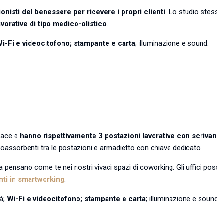
ionisti del benessere per ricevere i propri clienti
. Lo studio stes
avorative di tipo medico-olistico
.
i-Fi e videocitofono; stampante e carta
; illuminazione e sound.
space e
hanno rispettivamente 3 postazioni lavorative con scrivan
onoassorbenti tra le postazioni e armadietto con chiave dedicato.
la pensano come te nei nostri vivaci spazi di coworking. Gli uffici po
ti in smartworking
.
tà;
Wi-Fi e videocitofono; stampante e carta
; illuminazione e sound