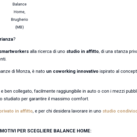
Balance
Home,
Brugherio
(MB)
Brianza
?
i smartworkers
alla ricerca di uno
studio in affitto
, di una stanza priv
nti.
cinanze di Monza, è nato
un coworking innovativo
ispirato al concept
e e ben collegato, facilmente raggiungibile in auto o con i mezzi pubbli
ato studiato per garantire il massimo comfort.
privato in affitto
, e per chi desidera lavorare in uno
studio condivis
 MOTIVI PER SCEGLIERE BALANCE HOME: