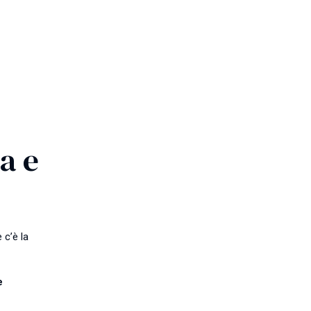
a e
 c’è la
e