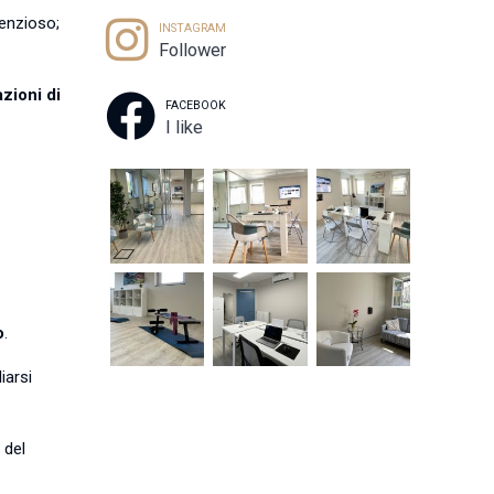
lenzioso;
INSTAGRAM
Follower
azioni di
FACEBOOK
I like
o
.
iarsi
 del