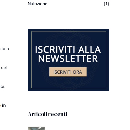
Nutrizione
(1)
ata o
 del
ci,
o
in
Articoli recenti