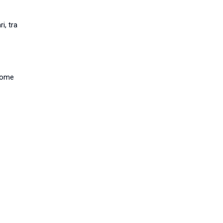
i, tra
 Home