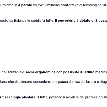
ssumiamo in
4 parole
chiave: luminoso; confortevole; tecnologico; si
osto da Balance le soddisfa tutte.
Il coworking è dotato di 8 post
lino
, scrivania e
sedia ergonomica
con possibilità di
lettino medic
rkers
che desiderano concedersi una pausa di relax dal lavoro e ritagl
iflessologia plantare
. Il tutto, potendosi avvalere dei professionisti
.