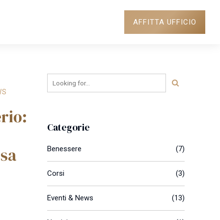
AFFITTA UFFICIO
NEWS
DOVE SIAMO
WS
rio:
Categorie
osa
Benessere
(7)
Corsi
(3)
Eventi & News
(13)